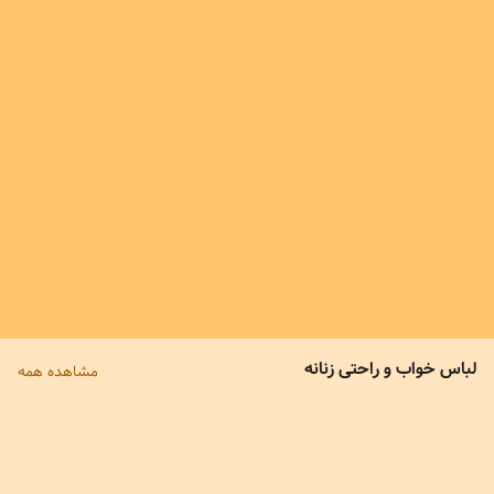
479,000
7
%
759,000
445,000
لباس خواب و راحتی زنانه
مشاهده همه