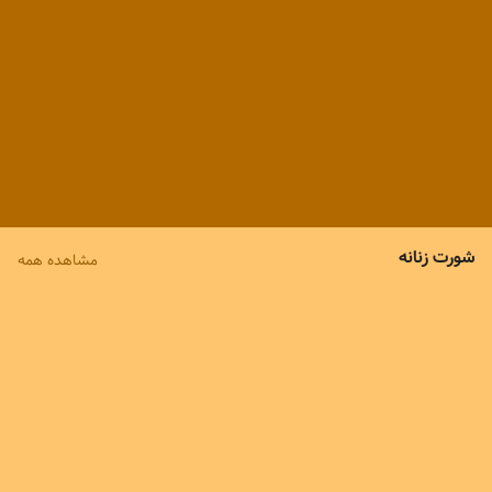
476,000
540,000
9
%
9
%
430,000
490,000
شورت زنانه
مشاهده همه