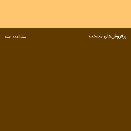
479,000
299,000
7
%
6
%
445,000
279,000
پرفروش‌های منتخب
مشاهده همه