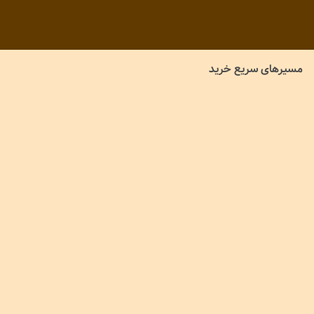
283,000
480,000
4
%
6
%
269,000
448,000
مسیرهای سریع خرید