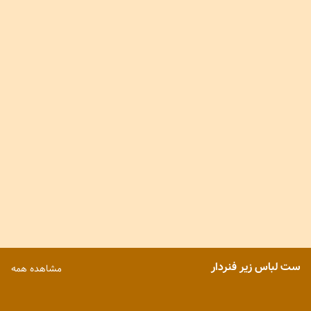
930,000
930,000
4
%
4
%
890,000
890,000
ست لباس زیر فنردار
مشاهده همه