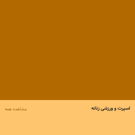
750,000
699,000
8
%
4
%
690,000
665,000
اسپرت و ورزشی زنانه
مشاهده همه