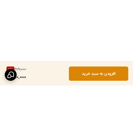
419,000
6
%
افزودن به سبد خرید
390,000