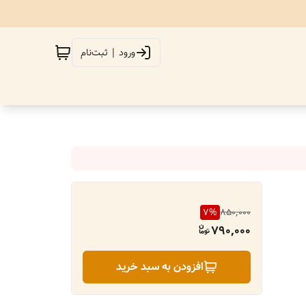
ورود | ثبت‌نام
7
%
850,000
790,000
افزودن به سبد خرید