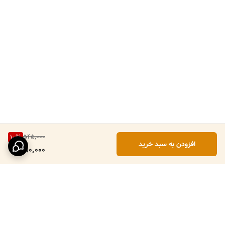
545,000
10
%
افزودن به سبد خرید
490,000