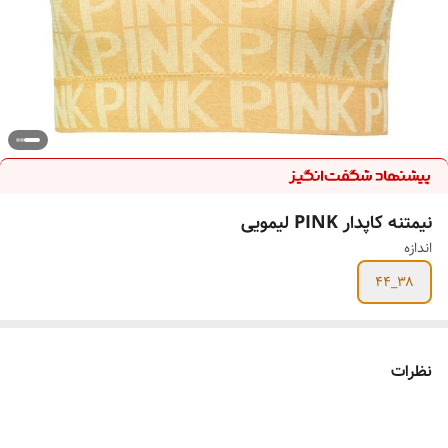
نیمتنه کاپدار PINK لیمویی
اندازه
۳۸_۴۴
نظرات