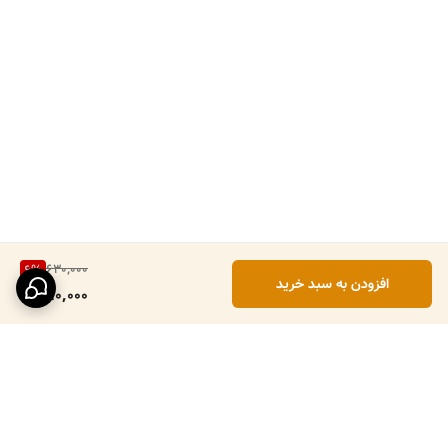
630,000
6
%
افزودن به سبد خرید
590,000