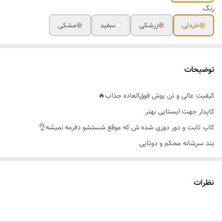
رنگ
خردلی
زرشکی
سفید
مشکی
توضیحات
کیفیت عالی و تن پوش فوق‌العاده جذاب🔥
کاپدار جهت ایستایی بهتر
کاپ ثابت و دور دوزی شده ش که موقع شستشو دفرمه نمیشه👌
بند سرشانه محکم و دوتایی
رنگ بندی 🌈 مشکی،خردلی،زرشکی،سفید
سایز بندی👈فری سایز
نظرات