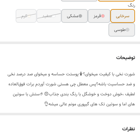
رنگ
سرخابی
قرمز
مشکی
سفید
کرم
طوسی
توضیحات
شورت نخی با کیفیت میخوای؟🤷پوستت حساسه و میخوای صد درصد نخی
و ضد حساسیت باشه؟پس معطل چی هستی شورت آوردم برات فوق‌العاده
لطیف ،خوش دوخت و خوشگل با رنگ بندی جذاب😍🤌ستش با سوتین
های اما و سوتین تک های گیپوری مونم عالی میشه👌
شورت زنانه نخ دانتل توریسا
کیفیت عالی و تن پوش فوق‌العاده جذاب😍🔥
نظرات
لطیف و خنک و ضد حساسیت و ضدبو