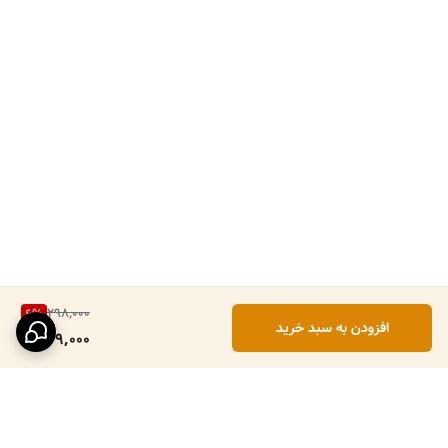
298,000
6
%
افزودن به سبد خرید
279,000