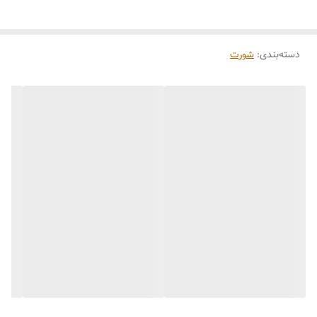
رنگ بندی 🌈مشکی،سفید،قرمز،زرشکی،سرخابی
سایز بندی 👈 XXL مناسب 44_46_48_50
دسته‌بندی
:
شورت