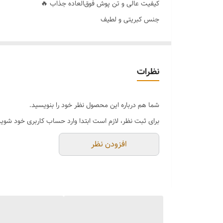
کیفیت عالی و تن پوش فوق‌العاده جذاب 🔥
جنس کبریتی و لطیف
رنگ بندی 🌈مشکی
سایزبندی👈 فری سایز 36_38_40_42_44
نظرات
شما هم درباره این محصول نظر خود را بنویسید.
برای ثبت نظر، لازم است ابتدا وارد حساب کاربری خود شوید
افزودن نظر