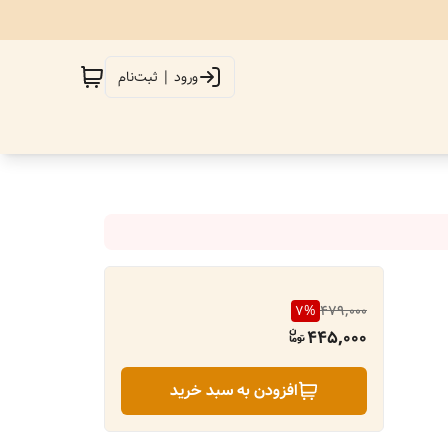
ورود | ثبت‌نام
7
%
479,000
445,000
افزودن به سبد خرید