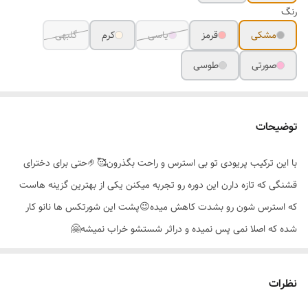
رنگ
مشکی
قرمز
یاسی
کرم
گلبهی
صورتی
طوسی
توضیحات
با این ترکیب پریودی تو بی استرس و راحت بگذرون🥰🤌حتی برای دخترای
قشنگی که تازه دارن این دوره رو تجربه میکنن یکی از بهترین گزینه هاست
که استرس شون رو بشدت کاهش میده😉پشت این شورتکس ها نانو کار
شده که اصلا نمی پس نمیده و دراثر شستشو خراب نمیشه🤗
شورتکس گنی وارداتی نخی جیبدار
کیفیت عالی و فوق‌العاده لطیف
نظرات
حالت گنی داره و شکم پهلوتونو در اون دوران حمایت می‌کنه