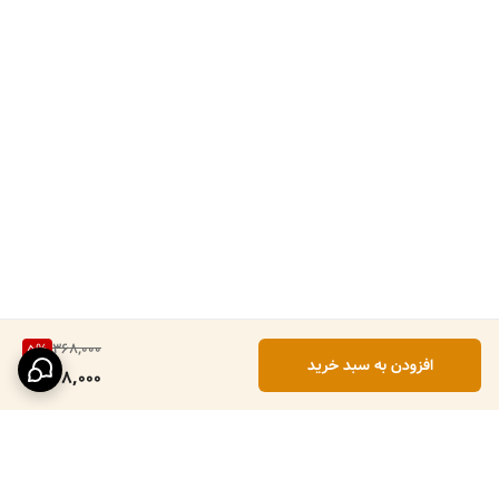
368,000
5
%
افزودن به سبد خرید
348,000