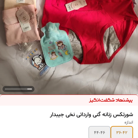
شورتکس زنانه گنی وارداتی نخی جیبدار
اندازه
44-46
36-42