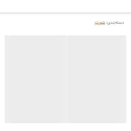
یه لایه نانو داره که باعث میشه نم پس نده به لباس تون
لک روش نمی‌مونه و با شستشو پاک میشه
دسته‌بندی
:
شورت
جیبدار و داخلش میتونی کیسه آبگرم یا نوار بهداشتی تو بزاری و درد تو
تسکین بدی🥺❤️‍🩹
رنگ بندی 🌈 مشکی،قرمز،یاسی،کرم،صورتی،گلبهی،طوسی
سایز بندی 👈 36_38_40_42_44_46