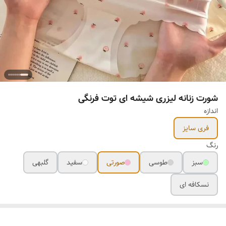
شورت زنانه لیزری شیشه ای توت فرنگی
اندازه
فری سایز
رنگ
سبز
طوسی
صورتی
سفید
گلبهی
نسکافه ای