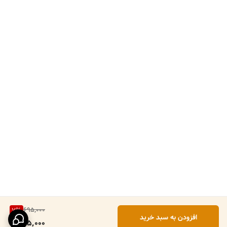
695,000
7
%
افزودن به سبد خرید
645,000