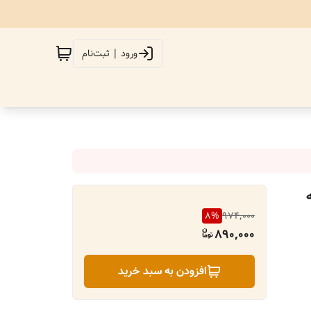
ورود | ثبت‌نام
8
%
974,000
890,000
افزودن به سبد خرید