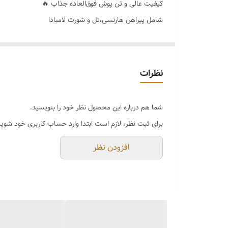
کیفیت عالی و تن پوش فوق‌العاده جذاب 🔥
شامل پیراهن هارنسی،تل و شورت لامبادا
جنس نرم و لطیف و کیفیت دوخت عالی
دامن بندک دار که باز و جدا میشه✨
رنگ بندی 🌈 مطابق ویدئو
نظرات
سایز بندی 👈فری سایز
شما هم درباره این محصول نظر خود را بنویسید.
برای ثبت نظر، لازم است ابتدا وارد حساب کاربری خود شوید
افزودن نظر