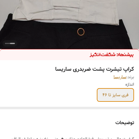
کراپ تیشرت پشت ضربدری ساریسا
برند:
ساریسا
اندازه
فری سایز تا 46
توضیحات