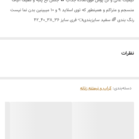
کیفیت عالی و تن پوش فوق‌العاده جذاب 🔥 جنس نخ پنبه و لطیف الیاف
منسجم و متراکم و همینطور که توی اسلاید 9 و 10 میبینین بدن نما نیست
رنگ بندی 🌈 سفید سایزبندی👈 فری سایز 36_38_40_42
نظرات
دسته‌بندی
:
کراپ و نیمتنه زنانه