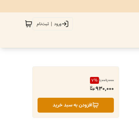
ورود | ثبت‌نام
7
%
1,001,000
930,000
افزودن به سبد خرید