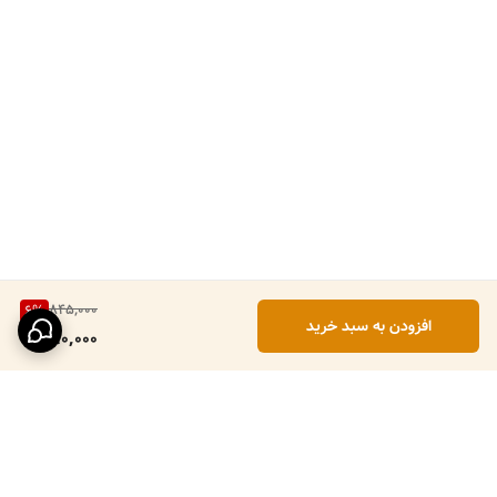
845,000
6
%
افزودن به سبد خرید
790,000