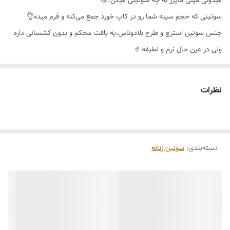
میدونی مینی مایزر به چه سوتینی میگن؟🤔
سوتینی که حجم سینه شما رو در کاپ خورد جمع می‌کنه و فرم میده👌
جنس سوتین استرچ و طرح بلادوناس،یه بافت محکم و بدون کشسانی داره
ولی در عین حال نرم و لطیفه🤌
قسمت کنار سوتین برش گنی دارد که کامل بغل سینه را جمع و در کاپ
پوشش و سینه را گرد و محکم نگه میدارد🥰
نظرات
فنر اینکار علاوه بر اینکه اطراف سینه را همانند یک کادر پوشش می دهد و
سینه را لیفت میکند،فنر احساس نمی‌شود و پس از شستشو بیرون نمیزند😉
سوتین مینی مایزر برند اِما🇹🇷
دسته‌بندی
:
سوتین زنانه
کیفیت عالی و تن پوش فوق‌العاده جذاب🔥
دارای جعبه اصالت کالا
رنگ بندی 🌈مشکی،سفید،سرمه
ای،لیمویی،قرمز،طوسی،گلبهی،کالباسی،کرم،سرخابی،زرشکی،سبزآبی،آبی
نفتی،بادمجانی،آجری،صورتی،یاسی،آبی کاربنی،بنفش