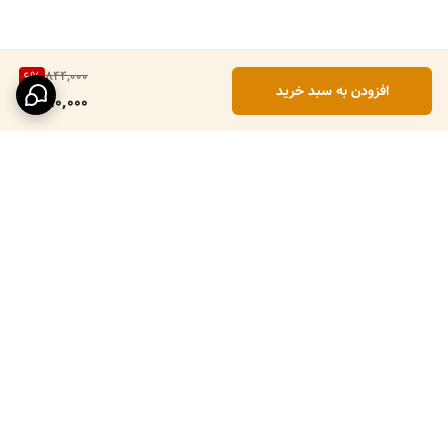
844,000
6
%
افزودن به سبد خرید
790,000
برگشت به بالا