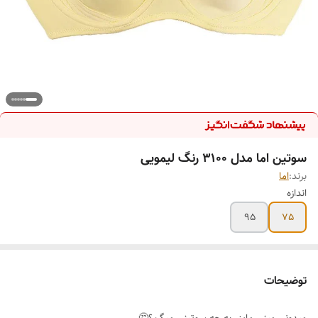
سوتین اما مدل 3100 رنگ لیمویی
برند:
اما
اندازه
95
75
توضیحات