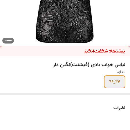
لباس خواب بادی (فیشنت)نگین دار
اندازه
34_46
نظرات