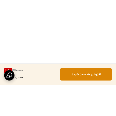
770,000
10
%
افزودن به سبد خرید
690,000