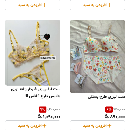
افزودن به سبد
افزودن به سبد
ست لباس زیر فنردار زنانه توری
هانیس طرح آناناس🍍
ست لیزری طرح بستنی
1,200,000
950,000
9
%
6
%
1,090,000
890,000
افزودن به سبد
افزودن به سبد