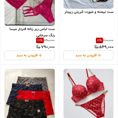
ست نیمتنه و شورت کبریتی زیپدار
ست لباس زیر زنانه فنردار میسا
رنگ سرخابی
890,000
600,000
11
%
8
%
790,000
549,000
افزودن به سبد
افزودن به سبد