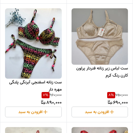
ست لباس زیر زنانه فنردار پرلون
کارن رنگ کرم
ست زنانه اسفنجی آبرنگی پلنگی
مهره دار
960,000
750,000
7
%
8
%
890,000
690,000
افزودن به سبد
افزودن به سبد