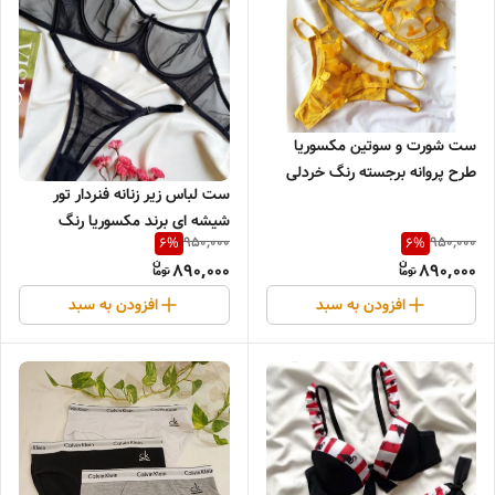
ست شورت و سوتین مکسوریا
طرح پروانه برجسته رنگ خردلی
ست لباس زیر زنانه فنردار تور
شیشه ای برند مکسوریا رنگ
950,000
950,000
6
%
6
%
مشکی
890,000
890,000
افزودن به سبد
افزودن به سبد