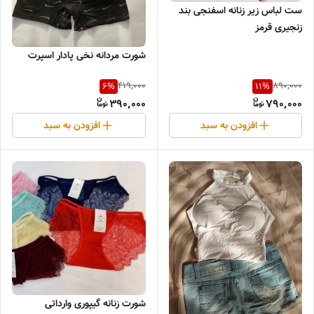
ست لباس زیر زنانه اسفنجی بند
زنجیری قرمز
شورت مردانه نخی پادار اسپرت
419,000
890,000
6
%
11
%
390,000
790,000
افزودن به سبد
افزودن به سبد
شورت زنانه گیپوری وارداتی