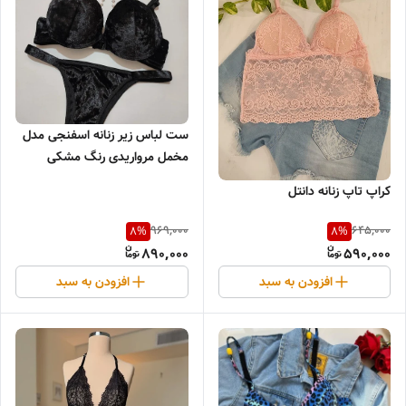
ست لباس زیر زنانه اسفنجی مدل
مخمل مرواریدی رنگ مشکی
کراپ تاپ زنانه دانتل
969,000
645,000
8
%
8
%
890,000
590,000
افزودن به سبد
افزودن به سبد