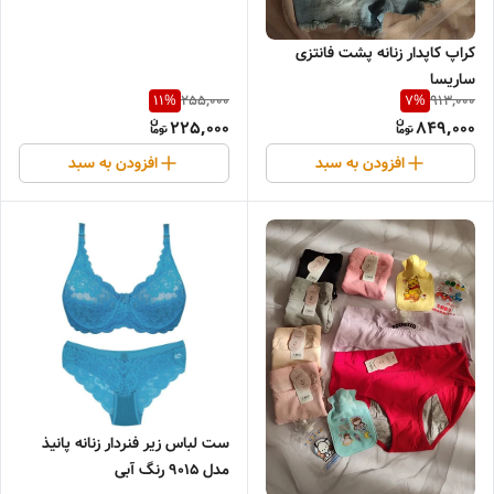
کراپ کاپدار زنانه پشت فانتزی
ساریسا
255,000
913,000
11
%
7
%
225,000
849,000
افزودن به سبد
افزودن به سبد
ست لباس زیر فنردار زنانه پانیذ
مدل 9015 رنگ آبی