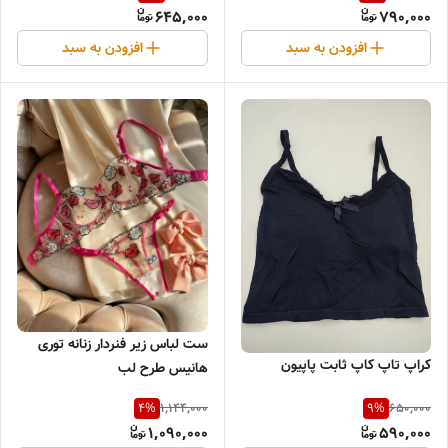
645,000
790,000
افزودن به سبد
افزودن به سبد
ست لباس زیر فنردار زنانه توری
کراپ تاپ کاپ ثابت پاپیون
هانیس طرح لب
1,144,000
650,000
4
%
9
%
1,090,000
590,000