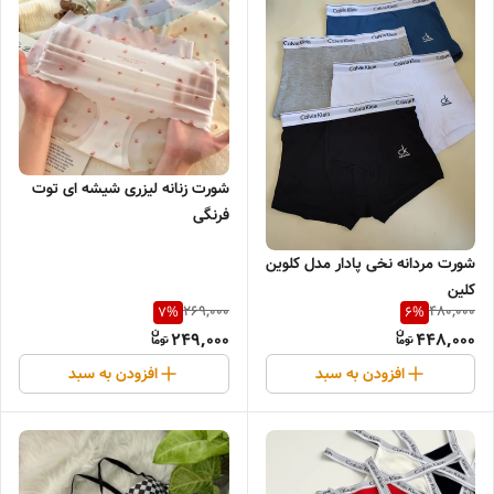
شورت زنانه لیزری شیشه ای توت
فرنگی
شورت مردانه نخی پادار مدل کلوین
کلین
269,000
480,000
7
%
6
%
249,000
448,000
افزودن به سبد
افزودن به سبد