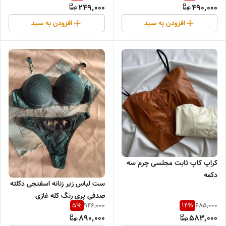
249,000
490,000
افزودن به سبد
افزودن به سبد
کراپ کاپ ثابت مجلسی چرم سه
دکمه
ست لباس زیر زنانه اسفنجی دکلته
صدفی پری رنگ کله غازی
946,000
685,000
5
%
14
%
890,000
583,000