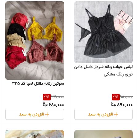
لباس خواب زنانه فنردار دانتل دامن
توری رنگ مشکی
سوتین زنانه دانتل لعیا کد 325
730,000
950,000
6
%
6
%
680,000
890,000
افزودن به سبد
افزودن به سبد