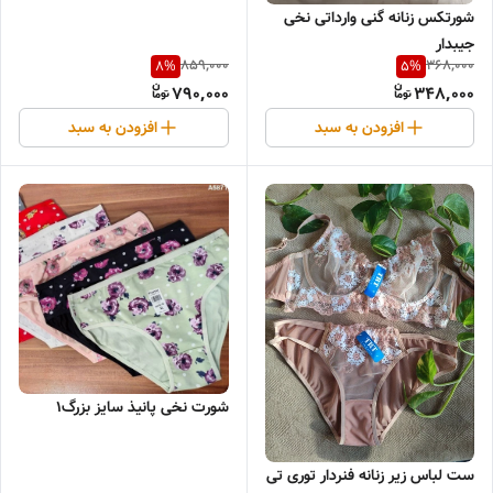
شورتکس زنانه گنی وارداتی نخی
جیبدار
859,000
368,000
8
%
5
%
790,000
348,000
افزودن به سبد
افزودن به سبد
شورت نخی پانیذ سایز بزرگ1
ست لباس زیر زنانه فنردار توری تی