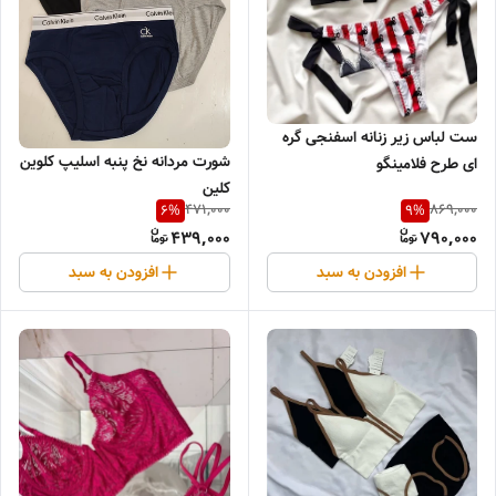
ست لباس زیر زنانه اسفنجی گره
شورت مردانه نخ پنبه اسلیپ کلوین
ای طرح فلامینگو
کلین
471,000
869,000
6
%
9
%
439,000
790,000
افزودن به سبد
افزودن به سبد