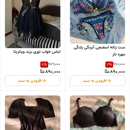
ست زنانه اسفنجی آبرنگی پلنگی
لباس خواب توری برند ویتاریتا
مهره دار
969,000
960,000
8
%
7
%
890,000
890,000
افزودن به سبد
افزودن به سبد