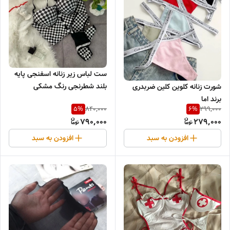
ست لباس زیر زنانه اسفنجی پایه
بلند شطرنجی رنگ مشکی
شورت زنانه کلوین کلین ضربدری
برند اما
840,000
299,000
5
%
6
%
790,000
279,000
افزودن به سبد
افزودن به سبد