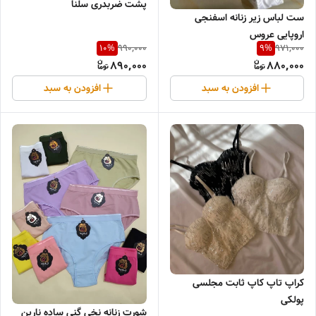
پشت ضربدری سلنا
ست لباس زیر زنانه اسفنجی
اروپایی عروس
990,000
971,000
10
%
9
%
890,000
880,000
افزودن به سبد
افزودن به سبد
کراپ تاپ کاپ ثابت مجلسی
پولکی
شورت زنانه نخی گنی ساده نارین