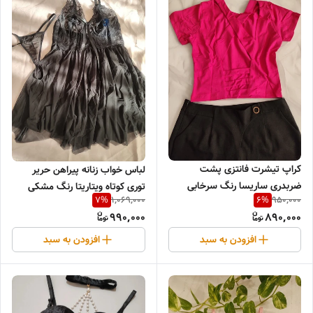
کراپ تیشرت فانتزی پشت
لباس خواب زنانه پیراهن حریر
ضربدری ساریسا رنگ سرخابی
توری کوتاه ویتاریتا رنگ مشکی
1,069,000
950,000
7
%
6
%
990,000
890,000
افزودن به سبد
افزودن به سبد