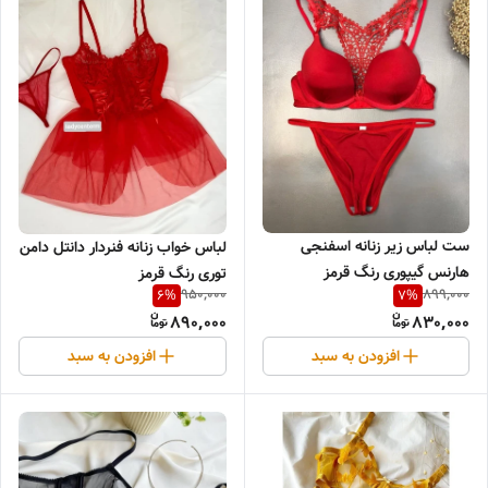
ست لباس زیر زنانه اسفنجی
لباس خواب زنانه فنردار دانتل دامن
هارنس گیپوری رنگ قرمز
توری رنگ قرمز
950,000
899,000
6
%
7
%
890,000
830,000
افزودن به سبد
افزودن به سبد