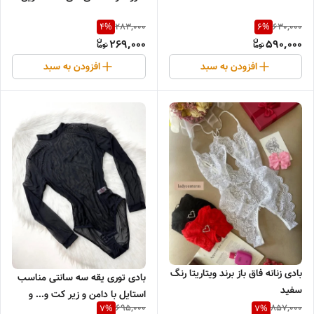
283,000
630,000
4
%
6
%
269,000
590,000
افزودن به سبد
افزودن به سبد
بادی زنانه فاق باز برند ویتاریتا رنگ
بادی توری یقه سه سانتی مناسب
سفید
استایل با دامن و زیر کت و... و
695,000
857,000
7
%
7
%
لباس خواب و فانتزی