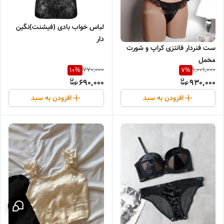
لباس خواب بادی (فیشنت)نگین
دار
ست فنردار فانتزی کراپ و شورت
مخمل
770,000
1,001,000
10
%
7
%
690,000
930,000
افزودن به سبد
افزودن به سبد