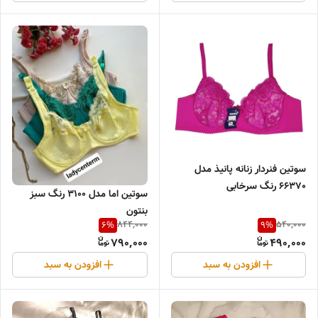
سوتین فنردار زنانه پانیذ مدل
66370 رنگ سرخابی
سوتین اما مدل 3100 رنگ سبز
بنتون
844,000
540,000
6
%
9
%
790,000
490,000
افزودن به سبد
افزودن به سبد