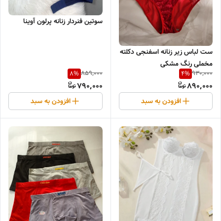
سوتین فنردار زنانه پرلون آوینا
ست لباس زیر زنانه اسفنجی دکلته
مخملی رنگ مشکی
859,000
930,000
8
%
4
%
790,000
890,000
افزودن به سبد
افزودن به سبد