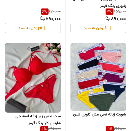
زنبوری رنگ قرمز
630,000
959,000
6
%
7
%
590,000
890,000
افزودن به سبد
افزودن به سبد
شورت زنانه نخی مدل کلوین کلین
ست لباس زیر زنانه اسفنجی
هارنس دار رنگ قرمز
845,000
266,000
6
%
6
%