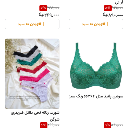
آر تی
268,000
941,000
7
%
5
%
249,000
890,000
افزودن به سبد
افزودن به سبد
سوتین پانیذ مدل 66364 رنگ سبز
شورت زنانه نخی دانتل ضربدری
شوگن
266,000
540,000
6
%
9
%