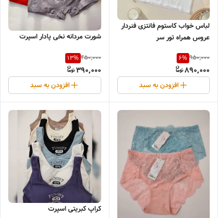
لباس خواب کاستوم فانتزی فنردار
شورت مردانه نخی پادار اسپرت
عروس همراه تور سر
450,000
950,000
13
%
6
%
390,000
890,000
افزودن به سبد
افزودن به سبد
کراپ کبریتی اسپرت