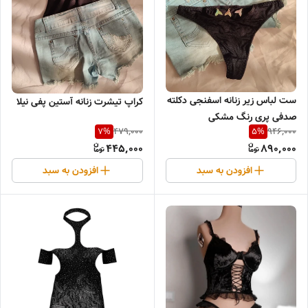
ست لباس زیر زنانه اسفنجی دکلته
کراپ تیشرت زنانه آستین پفی نیلا
صدفی پری رنگ مشکی
479,000
946,000
7
%
5
%
445,000
890,000
افزودن به سبد
افزودن به سبد