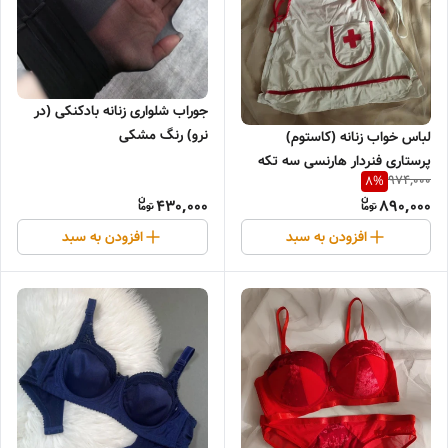
جوراب شلواری زنانه بادکنکی (در
نرو) رنگ مشکی
لباس خواب زنانه (کاستوم)
پرستاری فنردار هارنسی سه تکه
974,000
8
%
430,000
890,000
افزودن به سبد
افزودن به سبد