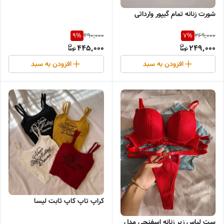
شورت زنانه تمام گیپور وارداتی
490,000
269,000
9
%
7
%
445,000
249,000
افزودن به سبد
افزودن به سبد
کراپ تاپ کاپ ثابت لیسا
ست لباس زیر زنانه اسفنجی مدل