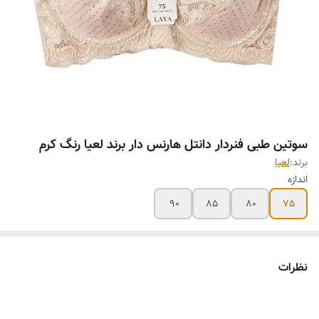
سوتین طبی فنردار دانتل هارنس دار برند لعیا رنگ کرم
برند:
لعیا
اندازه
90
85
80
75
نظرات