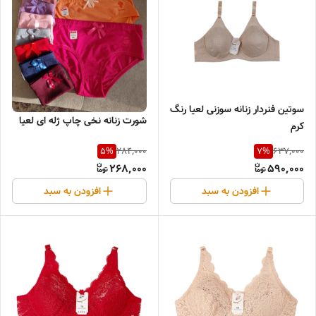
سوتین فنردار زنانه سوزنی لعیا رنگ
شورت زنانه نخی چاپ ژله ای لعیا
کرم
284,000
637,000
5
%
7
%
268,000
590,000
افزودن به سبد
افزودن به سبد