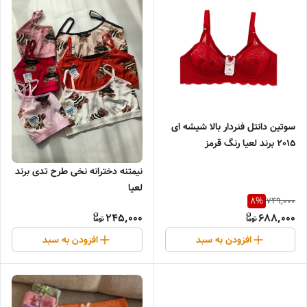
سوتین دانتل فنردار بالا شیشه ای
2015 برند لعیا رنگ قرمز
نیمتنه دخترانه نخی طرح تدی برند
لعیا
749,000
8
%
245,000
688,000
افزودن به سبد
افزودن به سبد