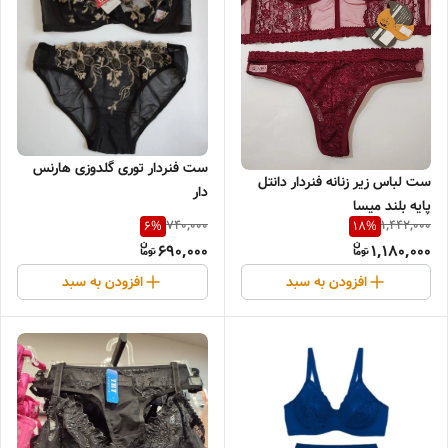
ست فنردار توری گلدوزی هارنس
ست لباس زیر زنانه فنردار دانتل
دار
پایه بلند میسا
740,000
1,442,000
6
%
18
%
690,000
1,180,000
افزودن به سبد
افزودن به سبد