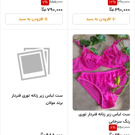
855,000
790,000
7
%
12
%
790,000
690,000
افزودن به سبد
افزودن به سبد
ست لباس زیر زنانه توری فنردار
برند مولان
ست لباس زیر زنانه فنردار توری
رنگ سرخابی
750,000
8
%