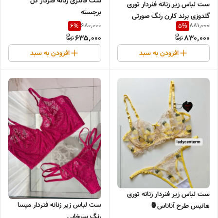
ست فانتزی زنانه فنردار گل
ست لباس زیر زنانه فنردار توری
برجسته
گلدوزی برند کارن رنگ صورتی
680,000
881,000
6
%
5
%
635,000
830,000
افزودن به سبد
افزودن به سبد
ست لباس زیر فنردار زنانه توری
ست لباس زیر زنانه فنردار میسا
هانیس طرح آناناس🍍
رنگ سرخابی