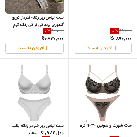
ست لباس زیر زنانه فنردار توری
گلدوزی برند تی آر تی رنگ کرم
900,000
990,000
7
%
10
%
830,000
890,000
افزودن به سبد
افزودن به سبد
ست شورت و سوتین 9030 کرم
ست لباس زیر فنردار زنانه پانیذ
مدل 9012 رنگ سفید