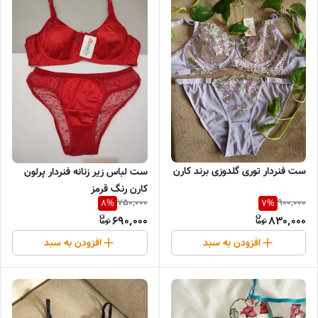
ست فنردار توری گلدوزی برند کارن
ست لباس زیر زنانه فنردار پرلون
کارن رنگ قرمز
750,000
900,000
8
%
7
%
690,000
830,000
افزودن به سبد
افزودن به سبد