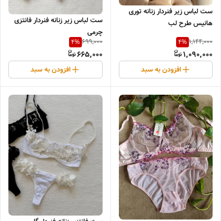
ست لباس زیر فنردار زنانه توری
ست لباس زیر زنانه فنردار فانتزی
هانیس طرح لب
چرمی
699,000
1,144,000
4
%
4
%
665,000
1,090,000
افزودن به سبد
افزودن به سبد