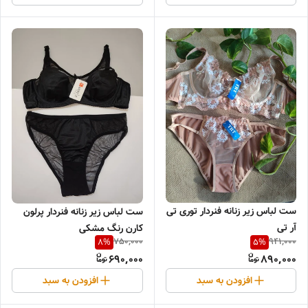
ست لباس زیر زنانه فنردار توری تی
ست لباس زیر زنانه فنردار پرلون
آر تی
کارن رنگ مشکی
750,000
941,000
8
%
5
%
690,000
890,000
افزودن به سبد
افزودن به سبد