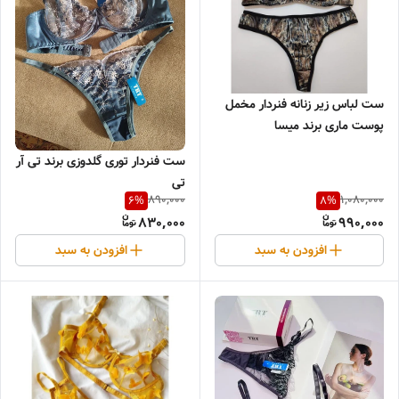
ست لباس زیر زنانه فنردار مخمل
پوست ماری برند میسا
ست فنردار توری گلدوزی برند تی آر
تی
890,000
1,080,000
6
%
8
%
830,000
990,000
افزودن به سبد
افزودن به سبد