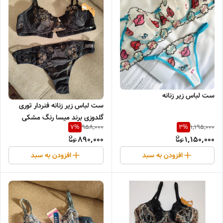
ست لباس زیر زنانه
ست لباس زیر زنانه فنردار توری
گلدوزی برند میسا رنگ مشکی
958,000
1,195,000
7
%
3
%
890,000
1,150,000
افزودن به سبد
افزودن به سبد