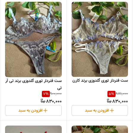
ست فنردار توری گلدوزی برند کارن
ست فنردار توری گلدوزی برند تی آر
تی
900,000
881,000
7
%
5
%
830,000
830,000
افزودن به سبد
افزودن به سبد