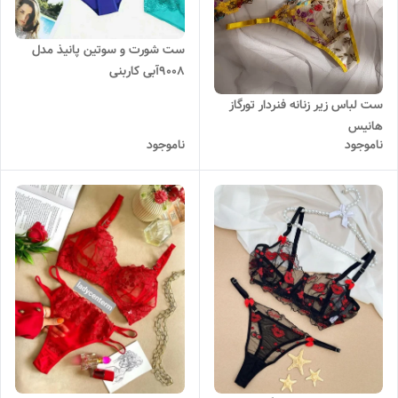
ست شورت و سوتین پانیذ مدل
9008آبی کاربنی
ست لباس زیر زنانه فنردار تورگاز
هانیس
ناموجود
ناموجود