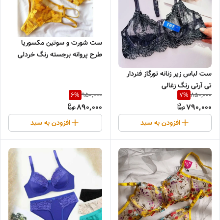
ست شورت و سوتین مکسوریا
طرح پروانه برجسته رنگ خردلی
ست لباس زیر زنانه تورگاز فنردار
تی آرتی رنگ زغالی
950,000
850,000
6
%
7
%
890,000
790,000
افزودن به سبد
افزودن به سبد