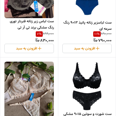
ست لباس زیر زنانه فنردار توری
ست لباسزیر زنانه پانیذ 9013 رنگ
رنگ مشکی برند تی آر تی
سرمه ای
899,000
890,000
7
%
11
%
830,000
790,000
افزودن به سبد
افزودن به سبد
ست شورت و سوتین 9015 مشکی