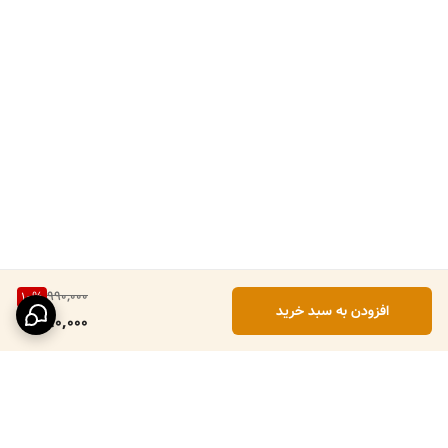
990,000
10
%
افزودن به سبد خرید
890,000