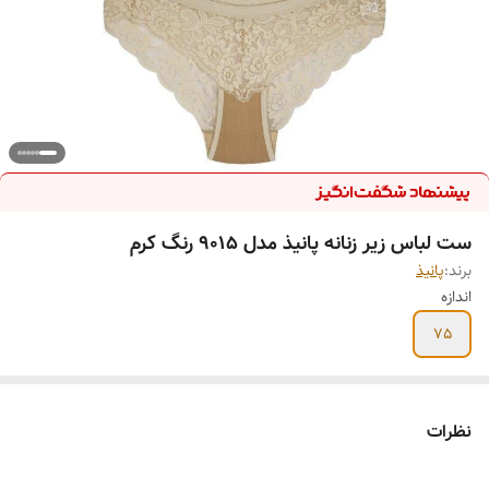
ست لباس زیر زنانه پانیذ مدل 9015 رنگ کرم
برند:
پانیذ
اندازه
75
نظرات