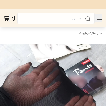
لیدی سنتر
/
جورابجات