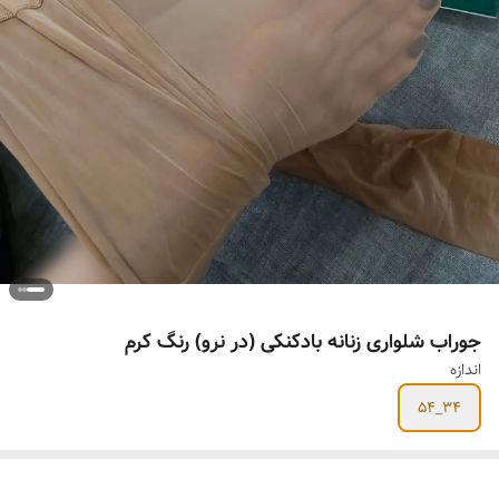
جوراب شلواری زنانه بادکنکی (در نرو) رنگ کرم
اندازه
۳۴_۵۴