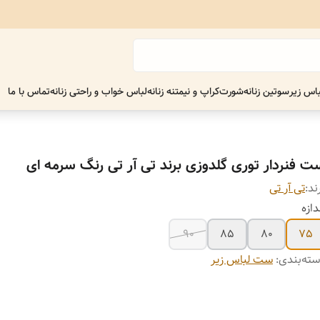
اس زیر
سوتین زنانه
شورت
کراپ و نیمتنه زنانه
لباس خواب و راحتی زنانه
تماس با ما
ت فنردار توری گلدوزی برند تی آر تی رنگ سرمه ای
ند:
تی آر تی
دازه
90
85
80
75
ته‌بندی
:
ست لباس زیر