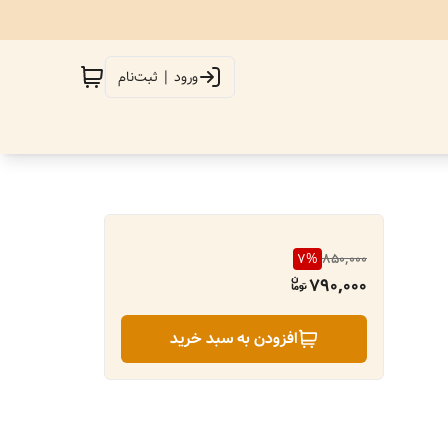
ورود | ثبت‌نام
7
%
850,000
790,000
افزودن به سبد خرید