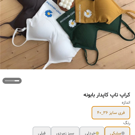
کراپ تاپ کاپدار بابونه
اندازه
فری سایز 36_40
رنگ
مشکی
خردلی
سبز زمردی
فیلی