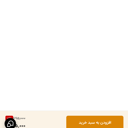
695,000
7
%
افزودن به سبد خرید
645,000