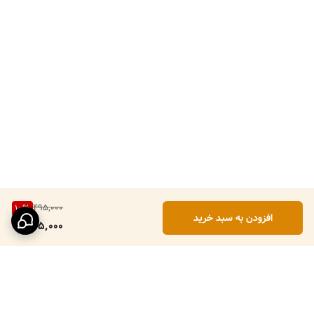
495,000
10
%
افزودن به سبد خرید
445,000