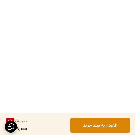
750,000
8
%
افزودن به سبد خرید
688,000