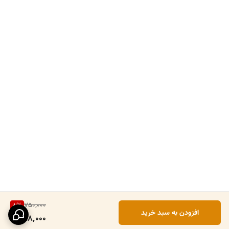
750,000
8
%
افزودن به سبد خرید
688,000