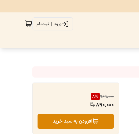
ورود | ثبت‌نام
8
%
969,000
890,000
افزودن به سبد خرید