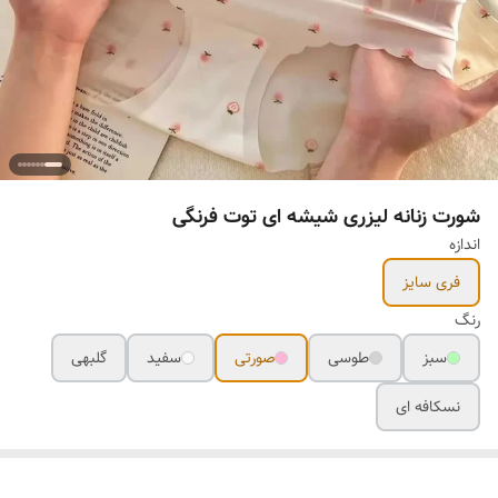
شورت زنانه لیزری شیشه ای توت فرنگی
اندازه
فری سایز
رنگ
سبز
طوسی
صورتی
سفید
گلبهی
نسکافه ای