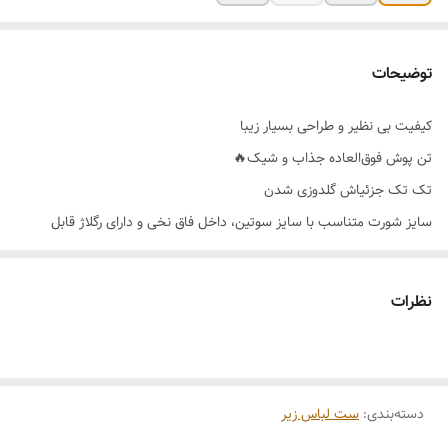
توضیحات
کیفیت بی نظیر و طراحی بسیار زیبا
تن پوش فوق‌العاده جذاب و شیک🔥
تک تک جزئیاش گلدوزی شدن
سایز شورت متناسب با سایز سوتین، داخل فاق نخی و دارای رگلاژ قابل
تنظیم سایز
قرن دوتایی 3ردیفه برای تنظیم سایز بهتر
نظرات
رنگ بندی 🌈 تک رنگ
سایز بندی 👈 75_80_85_90
دسته‌بندی
:
ست لباس زیر