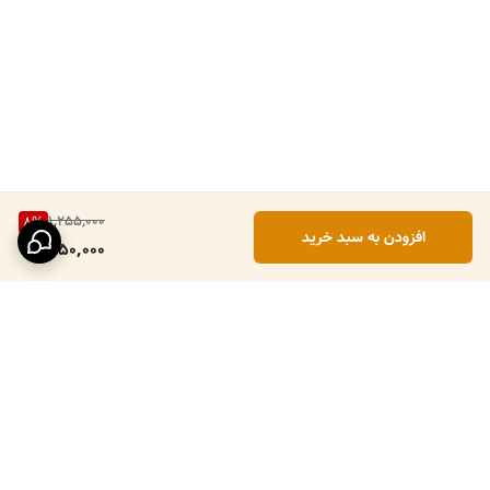
1,255,000
8
%
افزودن به سبد خرید
1,150,000
برگشت به بالا