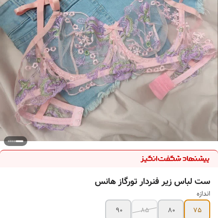
ست لباس زیر فنردار تورگاز هانس
اندازه
90
85
80
75