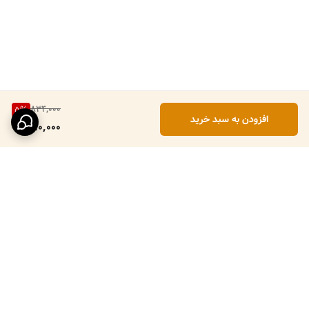
834,000
5
%
افزودن به سبد خرید
790,000
برگشت به بالا