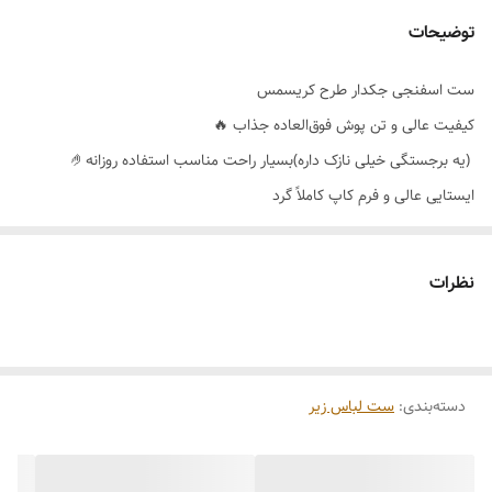
توضیحات
ست اسفنجی جکدار طرح کریسمس
کیفیت عالی و تن پوش فوق‌العاده جذاب 🔥
(یه برجستگی خیلی نازک داره)بسیار راحت مناسب استفاده روزانه🤌
ایستایی عالی و فرم کاپ کاملاً گرد
داخل فاق شورت آستر نخی
رنگ بندی 🌈مشکی-آبی کاربنی
نظرات
سایز بندی 👈80_85_90_95
دسته‌بندی
:
ست لباس زیر