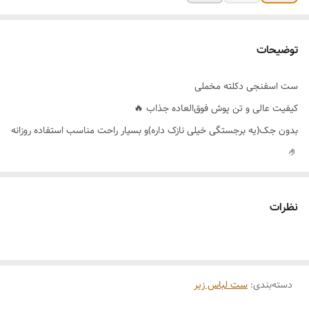
توضیحات
ست اسفنجی دکلته مخملی
کیفیت عالی و تن پوش فوق‌العاده جذاب 🔥
بدون جک(یه برجستگی خیلی نازک داره)و بسیار راحت مناسب استفاده روزانه
🤌
ایستایی عالی و فرم کاپ دکلته کاملاً گرد
داخل فاق شورت آستر نخی
نظرات
رنگ بندی 🌈قرمز_مشکی_کالباسی یا صورتی روشن
سایز بندی 👈80_85_90_95
دسته‌بندی
:
ست لباس زیر