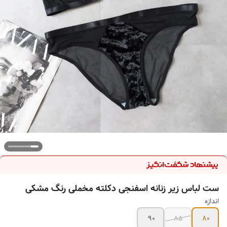
ست لباس زیر زنانه اسفنجی دکلته مخملی رنگ مشکی
اندازه
90
85
80