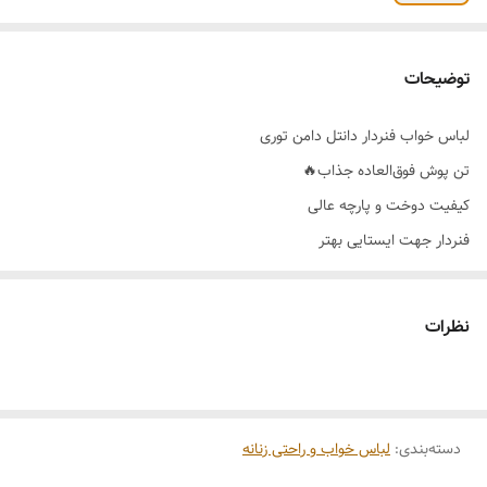
توضیحات
لباس خواب فنردار دانتل دامن توری
تن پوش فوق‌العاده جذاب🔥
کیفیت دوخت و پارچه عالی
فنردار جهت ایستایی بهتر
شامل پیراهن و شورت لامبادا
بند سرشانه قابل تنظیم
نظرات
رنگ بندی 🌈قرمز و مشکی
سایز بندی 👈 36_38_40_42_44_46
دسته‌بندی
:
لباس خواب و راحتی زنانه