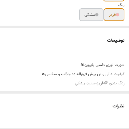
رنگ
قرمز
مشکی
توضیحات
شورت توری دامنی پاپیون🎀
کیفیت عالی و تن پوش فوق‌العاده جذاب و سکسی🔥
رنگ بندی 🌈قرمز،سفید،مشکی
سایز بندی 👈36-48
نظرات