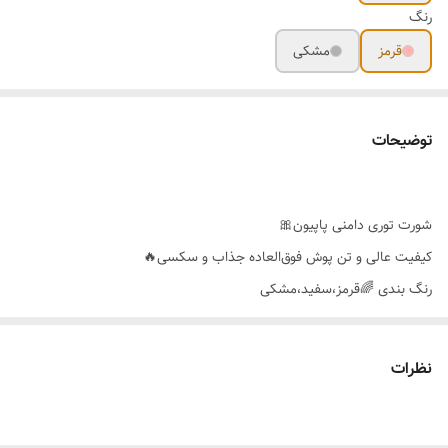
رنگ
قرمز
مشکی
توضیحات
شورت توری دامنی پاپیون🎀
کیفیت عالی و تن پوش فوق‌العاده جذاب و سکسی🔥
رنگ بندی 🌈قرمز،سفید،مشکی
سایز بندی 👈36-48
نظرات