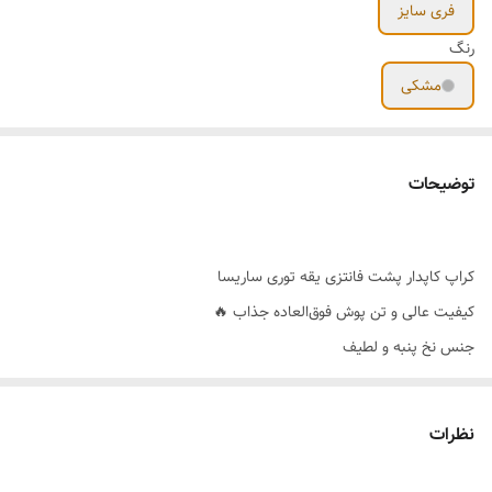
فری سایز
رنگ
مشکی
توضیحات
کراپ کاپدار پشت فانتزی یقه توری ساریسا
کیفیت عالی و تن پوش فوق‌العاده جذاب 🔥
جنس نخ پنبه و لطیف
رنگ بندی 🌈 مشکی،سفید،سرخابی
سایزبندی👈 فری سایز
نظرات