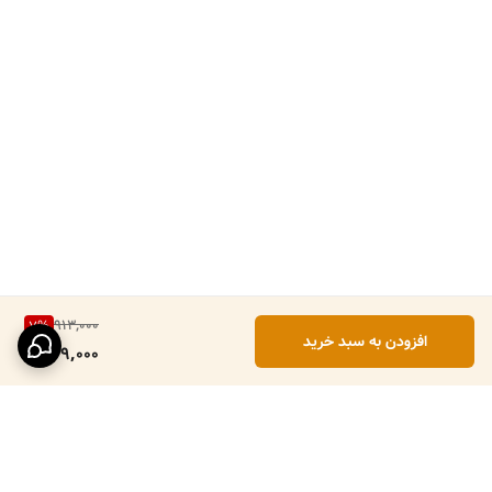
913,000
7
%
افزودن به سبد خرید
849,000