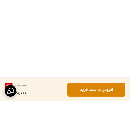
1,007,000
7
%
افزودن به سبد خرید
930,000