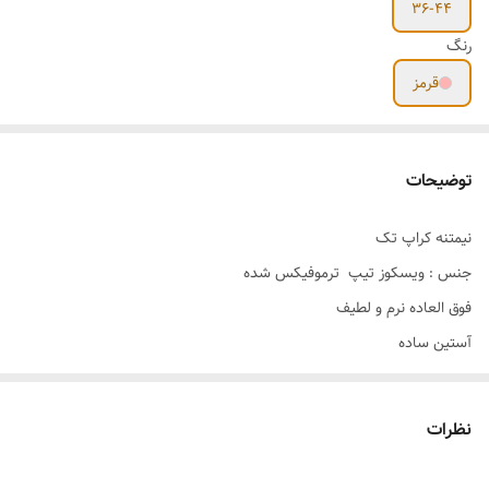
36-44
رنگ
قرمز
توضیحات
نیمتنه کراپ تک
جنس : ویسکوز تیپ ترموفیکس شده
فوق العاده نرم و لطیف
آستین ساده
قد کار: 39 سانت
رنگبندی:
نظرات
قرمز
سایز : (38-44)free