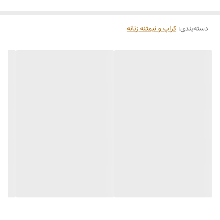
کد: 531
دسته‌بندی
:
کراپ و نیمتنه زنانه
تضمین بی قید و شرط دوخت و پارچه