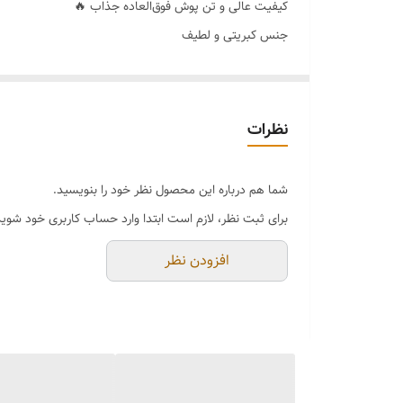
کیفیت عالی و تن پوش فوق‌العاده جذاب 🔥
جنس کبریتی و لطیف
رنگ بندی 🌈مشکی
سایزبندی👈 فری سایز 36_38_40_42_44
نظرات
شما هم درباره این محصول نظر خود را بنویسید.
برای ثبت نظر، لازم است ابتدا وارد حساب کاربری خود شوید
افزودن نظر