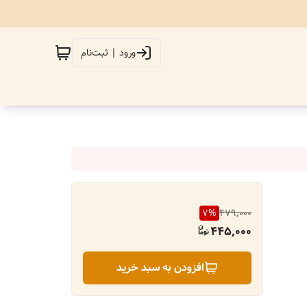
ورود | ثبت‌نام
7
%
479,000
445,000
افزودن به سبد خرید