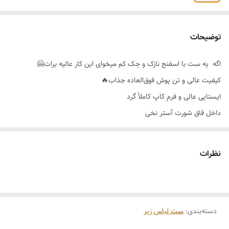
توضیحات
اگه یه ست با اسفنج نازک و جک کم میخوای این کار عالیه برات🤗
کیفیت عالی و تن پوش فوق‌العاده جذاب🔥
ایستایی عالی و فرم کاپ کاملاً گرد
داخل فاق شورت آستر نخی
شورت گره ای و سایز قابل تنظیم
رنگ بندی 🌈آبرنگی مطابق عکس_آبرنگی با رنگ های سرد
نظرات
سایز بندی 👈85_90_95
دسته‌بندی
:
ست لباس زیر