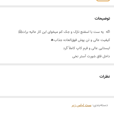
توضیحات
اگه یه ست با اسفنج نازک و جک کم میخوای این کار عالیه برات🤗
کیفیت عالی و تن پوش فوق‌العاده جذاب🔥
ایستایی عالی و فرم کاپ کاملاً گرد
داخل فاق شورت آستر نخی
شورت گره ای و سایز قابل تنظیم
رنگ بندی 🌈آبرنگی مطابق عکس_آبرنگی با رنگ های سرد
نظرات
سایز بندی 👈85_90_95
دسته‌بندی
:
ست لباس زیر