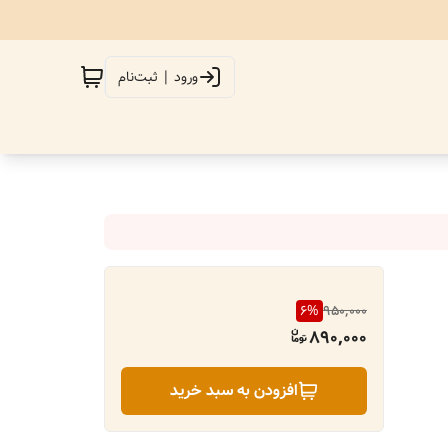
ورود | ثبت‌نام
6
%
950,000
890,000
افزودن به سبد خرید