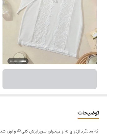
توضیحات
اگه سالگرد ازدواج ته و میخوای سوپرایزش کنی👰 و اون شب