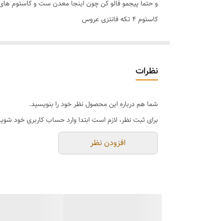
و حتما پیجمو فالو کن چون اینجا معدن ست و کاستوم های فا
کاستوم 4 تکه فانتزی عروس
تن پوش فوق‌العاده جذاب و زیبا 😍🔥
شامل پیراهن دکلته،شورت لامبادا،تور عروس و بند نامرئی
رنگ بندی 🌈تک رنگ
نظرات
سایز بندی👈فری سایز
شما هم درباره این محصول نظر خود را بنویسید.
برای ثبت نظر، لازم است ابتدا وارد حساب کاربری خود شوید
افزودن نظر