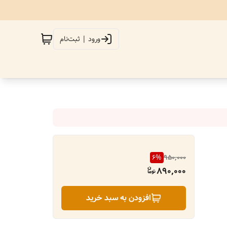
ورود | ثبت‌نام
6
%
950,000
890,000
افزودن به سبد خرید