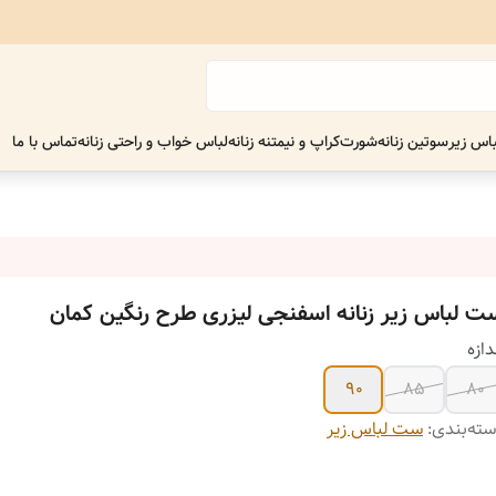
اس زیر
سوتین زنانه
شورت
کراپ و نیمتنه زنانه
لباس خواب و راحتی زنانه
تماس با ما
ت لباس زیر زنانه اسفنجی لیزری طرح رنگین کمان
دازه
90
85
80
ته‌بندی
:
ست لباس زیر