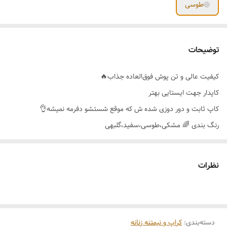
طوسی
توضیحات
کیفیت عالی و تن پوش فوق‌العاده جذاب🔥
کاپدار جهت ایستایی بهتر
کاپ ثابت و دور دوزی شده ش که موقع شستشو دفرمه نمیشه👌
رنگ بندی 🌈 مشکی،طوسی،سفید،گلبهی
سایز بندی👈36_38_40_42
نظرات
دسته‌بندی
:
کراپ و نیمتنه زنانه