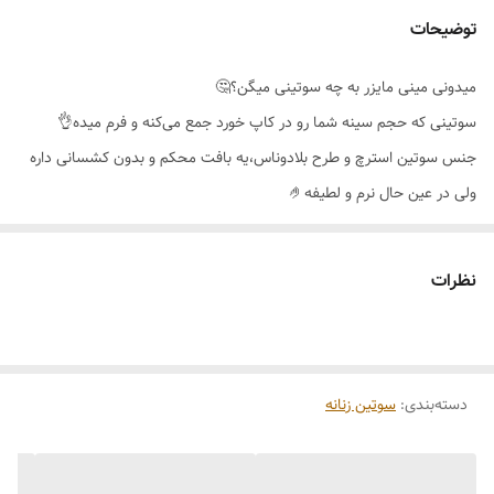
توضیحات
میدونی مینی مایزر به چه سوتینی میگن؟🤔
سوتینی که حجم سینه شما رو در کاپ خورد جمع می‌کنه و فرم میده👌
جنس سوتین استرچ و طرح بلادوناس،یه بافت محکم و بدون کشسانی داره
ولی در عین حال نرم و لطیفه🤌
قسمت کنار سوتین برش گنی دارد که کامل بغل سینه را جمع و در کاپ
پوشش و سینه را گرد و محکم نگه میدارد🥰
نظرات
فنر اینکار علاوه بر اینکه اطراف سینه را همانند یک کادر پوشش می دهد و
سینه را لیفت میکند،فنر احساس نمی‌شود و پس از شستشو بیرون نمیزند😉
سوتین مینی مایزر برند اِما🇹🇷
دسته‌بندی
:
سوتین زنانه
کیفیت عالی و تن پوش فوق‌العاده جذاب🔥
دارای جعبه اصالت کالا
رنگ بندی 🌈مشکی،سفید،سرمه