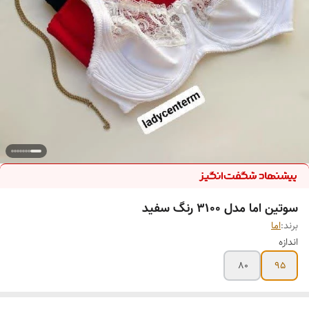
سوتین اما مدل 3100 رنگ سفید
برند:
اما
اندازه
80
95