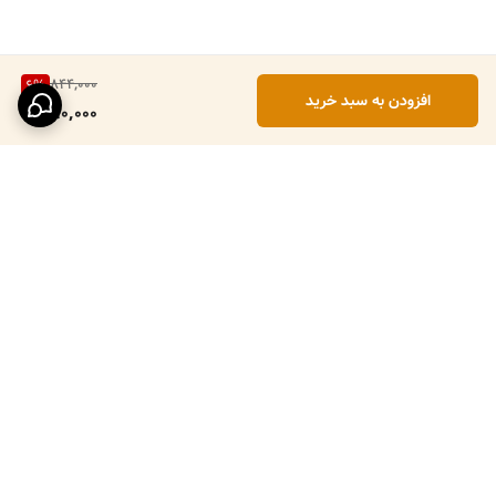
844,000
6
%
افزودن به سبد خرید
790,000
برگشت به بالا