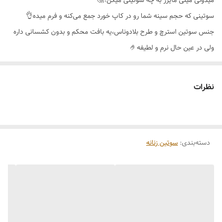
میدونی مینی مایزر به چه سوتینی میگن؟🤔
سوتینی که حجم سینه شما رو در کاپ خورد جمع می‌کنه و فرم میده👌
جنس سوتین استرچ و طرح بلادوناس،یه بافت محکم و بدون کشسانی داره
ولی در عین حال نرم و لطیفه🤌
قسمت کنار سوتین برش گنی دارد که کامل بغل سینه را جمع و در کاپ
پوشش و سینه را گرد و محکم نگه میدارد🥰
نظرات
فنر اینکار علاوه بر اینکه اطراف سینه را همانند یک کادر پوشش می دهد و
سینه را لیفت میکند،فنر احساس نمی‌شود و پس از شستشو بیرون نمیزند😉
سوتین مینی مایزر برند اِما🇹🇷
دسته‌بندی
:
سوتین زنانه
کیفیت عالی و تن پوش فوق‌العاده جذاب🔥
دارای جعبه اصالت کالا
رنگ بندی 🌈مشکی،سفید،سرمه
ای،لیمویی،قرمز،طوسی،گلبهی،کالباسی،کرم،سرخابی،زرشکی،سبزآبی،آبی
نفتی،بادمجانی،آجری،صورتی،یاسی،آبی کاربنی،بنفش