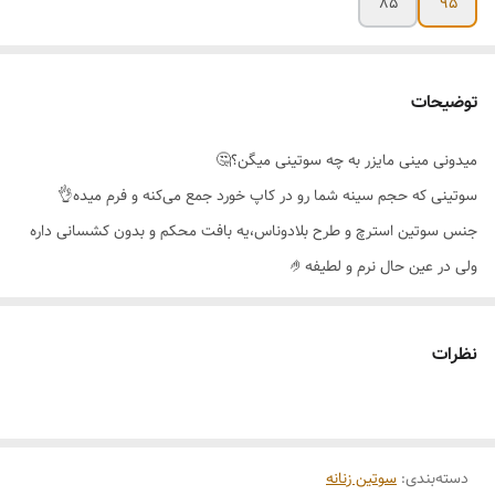
85
95
توضیحات
میدونی مینی مایزر به چه سوتینی میگن؟🤔
سوتینی که حجم سینه شما رو در کاپ خورد جمع می‌کنه و فرم میده👌
جنس سوتین استرچ و طرح بلادوناس،یه بافت محکم و بدون کشسانی داره
ولی در عین حال نرم و لطیفه🤌
قسمت کنار سوتین برش گنی دارد که کامل بغل سینه را جمع و در کاپ
پوشش و سینه را گرد و محکم نگه میدارد🥰
نظرات
فنر اینکار علاوه بر اینکه اطراف سینه را همانند یک کادر پوشش می دهد و
سینه را لیفت میکند،فنر احساس نمی‌شود و پس از شستشو بیرون نمیزند😉
سوتین مینی مایزر برند اِما🇹🇷
دسته‌بندی
:
سوتین زنانه
کیفیت عالی و تن پوش فوق‌العاده جذاب🔥