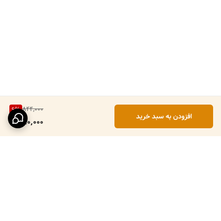
844,000
6
%
افزودن به سبد خرید
790,000