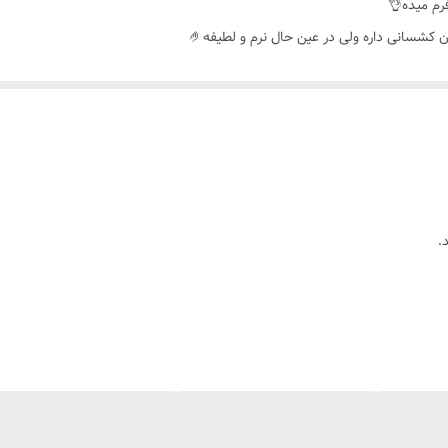
رم میده👌
شسانی داره ولی در عین حال نرم و لطیفه🤌
 و در کاپ پوشش و سینه را گرد و محکم نگه میدارد🥰
ر پوشش می دهد و سینه را لیفت میکند،فنر احساس نمی‌شود و پس از شستشو بیرون 
ی،کالباسی،کرم،سرخابی،زرشکی،سبزآبی،آبی نفتی،بادمجانی،آجری،صورتی،یاسی،آب
.