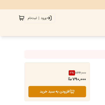
ورود | ثبت‌نام
6
%
844,000
790,000
افزودن به سبد خرید