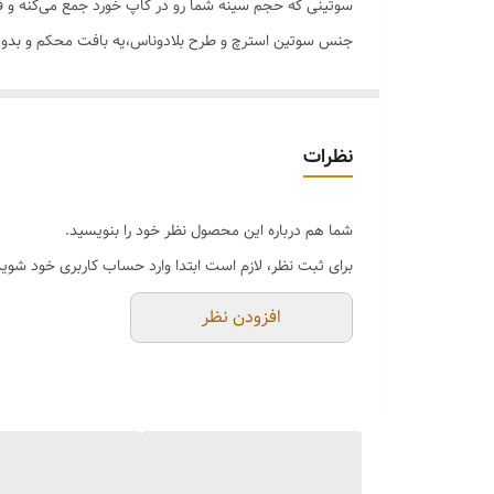
سوتینی که حجم سینه شما رو در کاپ خورد جمع می‌کنه و ف
جنس سوتین استرچ و طرح بلادوناس،یه بافت محکم و بدون ک
قسمت کنار سوتین برش گنی دارد که کامل بغل سینه را جمع
فنر اینکار علاوه بر اینکه اطراف سینه را همانند یک کاد
سوتین مینی مایزر برند اِما🇹🇷
نظرات
کیفیت عالی و تن پوش فوق‌العاده جذاب🔥
دارای جعبه اصالت کالا
شما هم درباره این محصول نظر خود را بنویسید.
رنگ بندی 🌈مشکی،سفید،سرمه ای،لیمویی،قرمز،طوسی،گلبه
برای ثبت نظر، لازم است ابتدا وارد حساب کاربری خود شوید
سایز بندی 👈75_80_85_90_95
افزودن نظر