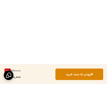
540,000
9
%
افزودن به سبد خرید
490,000