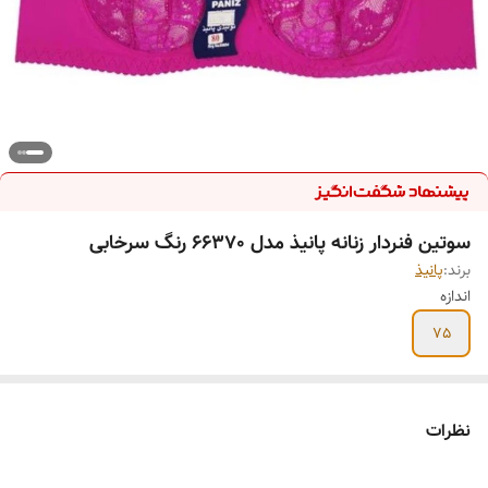
سوتین فنردار زنانه پانیذ مدل 66370 رنگ سرخابی
برند:
پانیذ
اندازه
75
نظرات